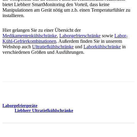
bietet Liebherr SmartMonitoring den Vorteil, dass keine
Manipulationen am Gerät nötig um z.b. einen Temperaturfühler zu
installieren.
Hier gelangen Sie zu einer Übersicht der
Medikamentenkühlschränke
,
Laborgefrierschränke
sowie
Labor-
Kühl-Gefrierkombinationen
. Außerdem finden Sie in unserem
Webshop auch
Ultratiefkühlschränke
und
Laborkühlschränke
in
verschiedenen Größen und Ausführungen.
Beitragsnavigation
Laborgefriergeräte
Liebherr Ultratiefkühlschränke