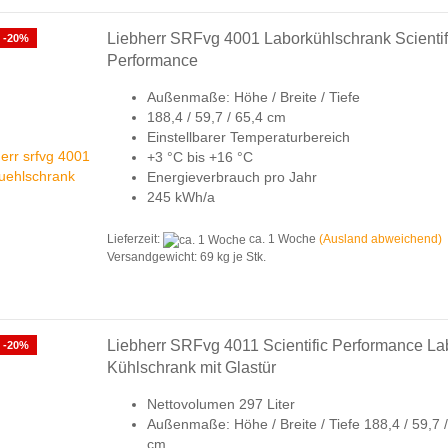
Liebherr SRFvg 4001 Laborkühlschrank Scientif
-20%
Performance
Außenmaße: Höhe / Breite / Tiefe
188,4 / 59,7 / 65,4 cm
Einstellbarer Temperaturbereich
+3 °C bis +16 °C
Energieverbrauch pro Jahr
245 kWh/a
Lieferzeit:
ca. 1 Woche
(Ausland abweichend)
Versandgewicht:
69
kg je Stk.
Liebherr SRFvg 4011 Scientific Performance La
-20%
Kühlschrank mit Glastür
Nettovolumen 297 Liter
Außenmaße: Höhe / Breite / Tiefe 188,4 / 59,7 /
cm