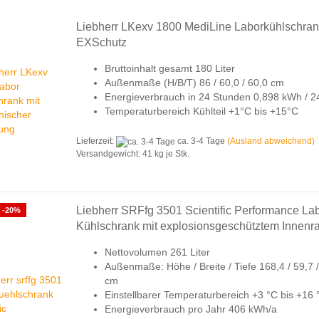
Liebherr LKexv 1800 MediLine Laborkühlschran
EXSchutz
Bruttoinhalt gesamt 180 Liter
Außenmaße (H/B/T) 86 / 60,0 / 60,0 cm
Energieverbrauch in 24 Stunden 0,898 kWh / 2
Temperaturbereich Kühlteil +1°C bis +15°C
Lieferzeit:
ca. 3-4 Tage
(Ausland abweichend)
Versandgewicht:
41
kg je Stk.
Liebherr SRFfg 3501 Scientific Performance La
-20%
Kühlschrank mit explosionsgeschütztem Innen
Nettovolumen 261 Liter
Außenmaße: Höhe / Breite / Tiefe 168,4 / 59,7 /
cm
Einstellbarer Temperaturbereich +3 °C bis +16
Energieverbrauch pro Jahr 406 kWh/a