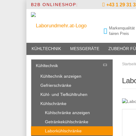
B2B ONLINESHOP:
+43 1 29 31 3
Markenqualität
fairen Preis
KÜHLTECHNIK
MESSGERÄTE
ZUBEHÖR FÜ
Startseit
Kühltechnik
Kühltechnik anzeigen
Lab
Laborgefrierschränke
Gefriertruhen
Gefrierschränke
Ultratiefkühlschränke bis
Kühl- und Tiefkühltruhen
-86°C
Kühlschränke
Kühlschränke anzeigen
Getränkekühlschränke
Laborkühlschränke