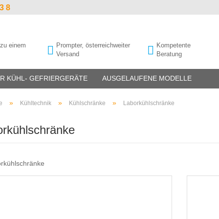
3 8
 zu einem
Prompter, österreichweiter
Kompetente
Versand
Beratung
R KÜHL- GEFRIERGERÄTE
AUSGELAUFENE MODELLE
»
»
»
e
Kühltechnik
Kühlschränke
Laborkühlschränke
orkühlschränke
Getränkekühlschränke
Analysenwaagen
Laborkühlschränke
Feuchtebestimmer
Lagerkühlschränke
Schulwaagen
Medikamentenkühlschränke
Taschenwaagen