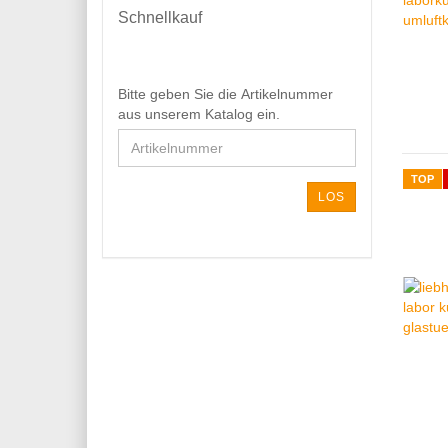
Schnellkauf
BITTE
Bitte geben Sie die Artikelnummer
GEBEN
aus unserem Katalog ein.
SIE
DIE
ARTIKELNUMMER
TOP
AUS
LOS
UNSEREM
KATALOG
EIN.