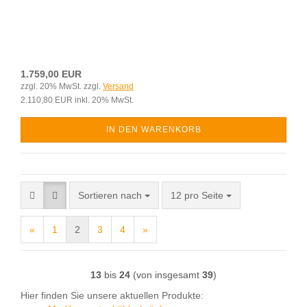
1.759,00 EUR
zzgl. 20% MwSt. zzgl.
Versand
2.110,80 EUR inkl. 20% MwSt.
IN DEN WARENKORB
Sortieren nach
pro Seite
Sortieren nach
12 pro Seite
«
1
2
3
4
»
13
bis
24
(von insgesamt
39
)
Hier finden Sie unsere aktuellen Produkte: