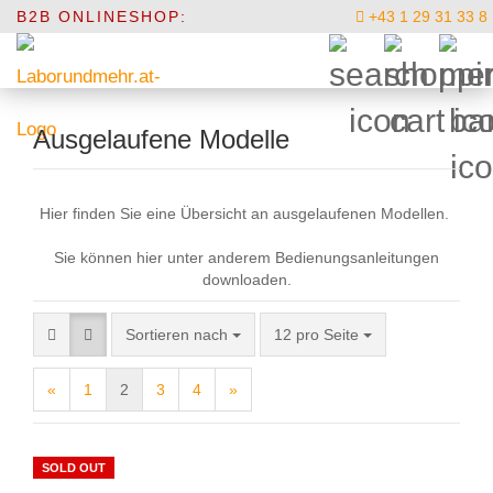
B2B ONLINESHOP:
+43 1 29 31 33 8
Ausgelaufene Modelle
Hier finden Sie eine Übersicht an ausgelaufenen Modellen.
Sie können hier unter anderem Bedienungsanleitungen
downloaden.
Sortieren nach
pro Seite
Sortieren nach
12 pro Seite
«
1
2
3
4
»
SOLD OUT