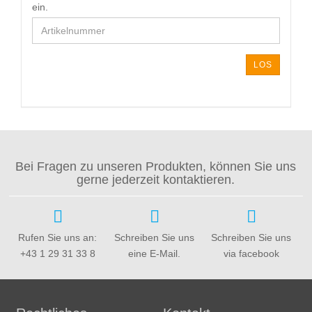
GEBEN
ein.
SIE
DIE
ARTIKELNUMMER
AUS
LOS
UNSEREM
KATALOG
EIN.
Bei Fragen zu unseren Produkten, können Sie uns
gerne jederzeit kontaktieren.
Rufen Sie uns an:
Schreiben Sie uns
Schreiben Sie uns
+43 1 29 31 33 8
eine E-Mail.
via facebook