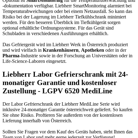
Optional ist
SmartMonitoring
für die Temperaturüberwachung und
-dokumentation verfügbar. Liebherr SmartMonitoring alarmiert bei
Temperaturabweichungen oder bei einem Netzausfall. So kann das
Risiko bei der Lagerung im Liebherr Tiefkühlschrank minimiert
werden. Für den besseren Überblick im Tiefkühlgerät sorgen
optional erhältliche Ordnungssysteme. Für das Gerät sind
Schubladen in verschiedenen Ausführungen erhältlich.
Das Gefriergerät wird im Liebherr Werk in Österreich produziert
und wird vielfach in
Krankenhäusern
,
Apotheken
oder in der
Pharma
-Industrie sowie in der Forschung an Universitäten oder in
Life-Science-Laboren eingesetzt.
Liebherr Labor Gefrierschrank mit 24-
monatiger Garantie und kostenloser
Zustellung - LGPV 6520 MediLine
Der Labor Gefrierschrank der Liebherr MediLine Serie wird
inklusive 24-monatiger Garantie österreichweit geliefert. So kaufen
Sie ohne Risiko. Proftieren Sie außerdem von der kostenlosen
Lieferung innerhalb von Österreich.
Sollten Sie Fragen vor dem Kauf des Geräts haben, steht Ihnen das
Team von Labor und mehr gerne jederzeit zur Verfügung!