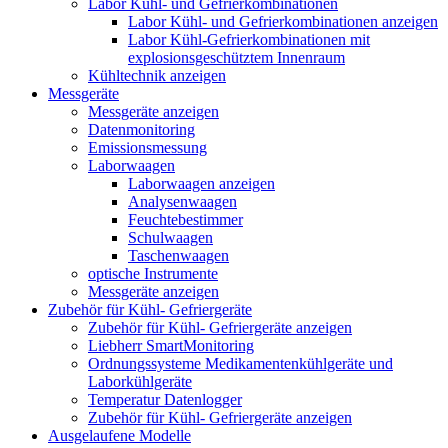
Labor Kühl- und Gefrierkombinationen
Labor Kühl- und Gefrierkombinationen anzeigen
Labor Kühl-Gefrierkombinationen mit
explosionsgeschütztem Innenraum
Kühltechnik anzeigen
Messgeräte
Messgeräte anzeigen
Datenmonitoring
Emissionsmessung
Laborwaagen
Laborwaagen anzeigen
Analysenwaagen
Feuchtebestimmer
Schulwaagen
Taschenwaagen
optische Instrumente
Messgeräte anzeigen
Zubehör für Kühl- Gefriergeräte
Zubehör für Kühl- Gefriergeräte anzeigen
Liebherr SmartMonitoring
Ordnungssysteme Medikamentenkühlgeräte und
Laborkühlgeräte
Temperatur Datenlogger
Zubehör für Kühl- Gefriergeräte anzeigen
Ausgelaufene Modelle