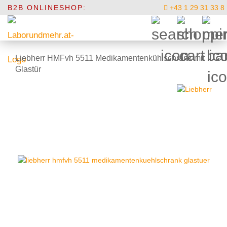
B2B ONLINESHOP:
+43 1 29 31 33 8
Liebherr HMFvh 5511 Medikamentenkühlschrank mit
Glastür