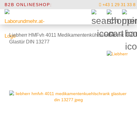
B2B ONLINESHOP:
+43 1 29 31 33 8
Liebherr HMFvh 4011 Medikamentenkühlschrank mit
Glastür DIN 13277