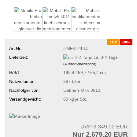
TOP
-20%
Art.Nr.:
HMFVH4011
Lieferzeit:
ca. 3-4 Tage
(Ausland abweichend)
H/B/T:
188,4 / 59,7 / 65,4 cm
Nutzvolumen:
297 Liter
Nachfolger von:
Liebherr MKv 3913
Versandgewicht:
89
kg je Stk.
UVP 3.349,00 EUR
Nur 2.679,20 EUR