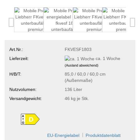
Art.Nr.:
FKVESF1803
Lieferzeit:
ca. 1 Woche
(Ausland abweichend)
H/B/T:
85,0 / 60,0 / 60,0 cm
(Außenmaße)
Nutzvolumen:
136 Liter
Versandgewicht:
46
kg je Stk.
A
D
G
EU-Energielabel
Produktdatenblatt