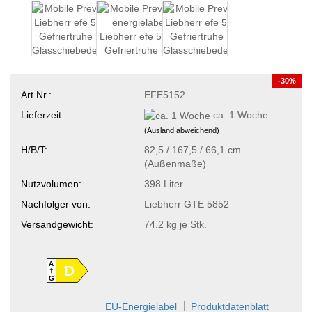
-30%
Art.Nr.:
EFE5152
Lieferzeit:
ca. 1 Woche
(Ausland abweichend)
H/B/T:
82,5 / 167,5 / 66,1 cm
(Außenmaße)
Nutzvolumen:
398 Liter
Nachfolger von:
Liebherr GTE 5852
Versandgewicht:
74.2
kg je Stk.
A
D
G
EU-Energielabel
Produktdatenblatt